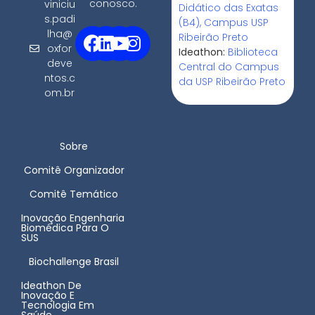
conosco.
viniciu
Didático das Exatas
s.padi
(B4), Campus USP
lha@
Ribeirão Preto
oxfor
Ideathon:
Biblioteca
deve
Central do Campus
ntos.c
da USP Ribeirão Preto
om.br
Sobre
Comitê Organizador
Comitê Temático
Inovação Engenharia
Biomédica Para O
SUS
Biochallenge Brasil
Ideathon De
Inovação E
Tecnologia Em
Saúde