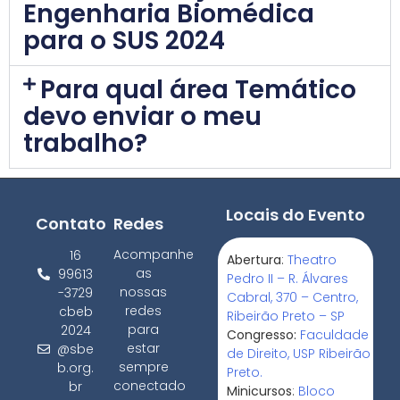
Engenharia Biomédica
para o SUS 2024
Para qual área Temático
devo enviar o meu
trabalho?
Locais do Evento
Contato
Redes
Acompanhe
16
Abertura
:
Theatro
as
99613
Pedro II – R. Álvares
nossas
-3729
Cabral, 370 – Centro,
redes
cbeb
Ribeirão Preto – SP
para
2024
Congresso:
Faculdade
estar
@sbe
de Direito, USP Ribeirão
sempre
b.org.
Preto.
conectado
br
Minicursos
:
Bloco