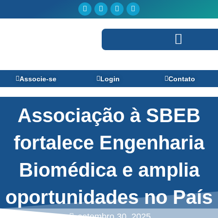
Ir
Facebook
Linkedin
Youtube
Instagram
para
o
conteúdo
Perguntas Frequentes
Associe-se
Login
Contato
Associação à SBEB
fortalece Engenharia
Biomédica e amplia
oportunidades no País
setembro 30, 2025