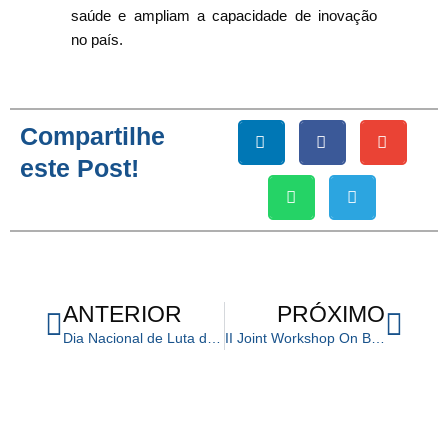
saúde e ampliam a capacidade de inovação
no país.
Compartilhe
este Post!
Anterior
Próx
ANTERIOR
PRÓXIMO
Dia Nacional de Luta das Pessoas com Deficiência: a conquista de Cândido Pinto de Melo
II Joint Workshop On Biomedical Engineering 2025