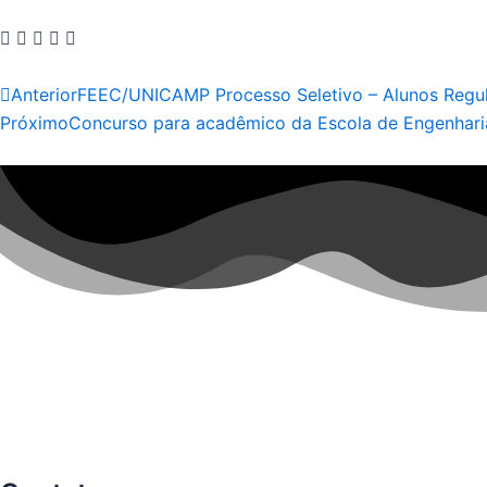
Anterior
Anterior
FEEC/UNICAMP Processo Seletivo – Alunos Regul
Próximo
Concurso para acadêmico da Escola de Engenharia