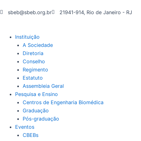
Ir
para
sbeb@sbeb.org.br
21941-914, Rio de Janeiro - RJ
o
conteúdo
Instituição
A Sociedade
Diretoria
Conselho
Regimento
Estatuto
Assembleia Geral
Pesquisa e Ensino
Centros de Engenharia Biomédica
Graduação
Pós-graduação
Eventos
CBEBs