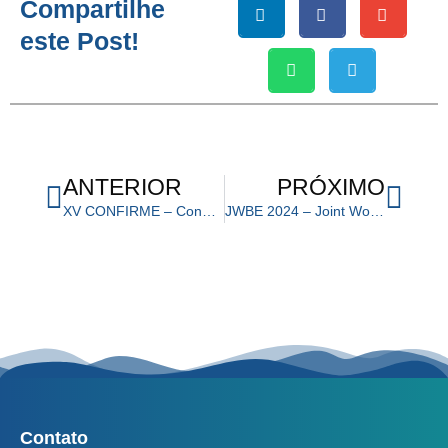
Compartilhe
este Post!
Anterior
Próx
ANTERIOR
PRÓXIMO
XV CONFIRME – Congresso de Física Médica da Unicamp
JWBE 2024 – Joint Workshop on Biomedical Engineering UFABC-UNIFESP
Contato