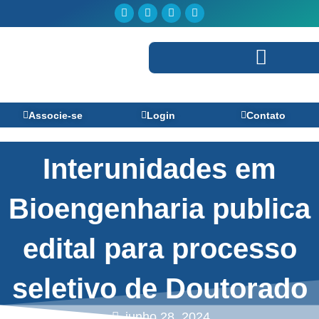
Ir
Facebook
Linkedin
Youtube
Instagram
para
o
conteúdo
Perguntas Frequentes
Associe-se
Login
Contato
Interunidades em
Bioengenharia publica
edital para processo
seletivo de Doutorado
junho 28, 2024