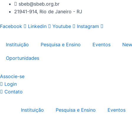
Ir
Obrigatório
Obrigatório
sbeb@sbeb.org.br
para
21941-914, Rio de Janeiro - RJ
o
Facebook
Linkedin
Youtube
Instagram
conteúdo
Instituição
Pesquisa e Ensino
Eventos
News
Oportunidades
Associe-se
Login
Contato
Instituição
Pesquisa e Ensino
Eventos