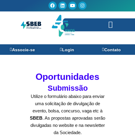
Ir
Facebook
Linkedin
Youtube
Instagram
para
o
conteúdo
Perguntas Frequentes
Associe-se
Login
Contato
Oportunidades
Submissão
Utilize o formulário abaixo para enviar
uma solicitação de divulgação de
evento, bolsa, concurso, vaga etc à
SBEB
. As propostas aprovadas serão
divulgadas no website e na newsletter
da Sociedade.