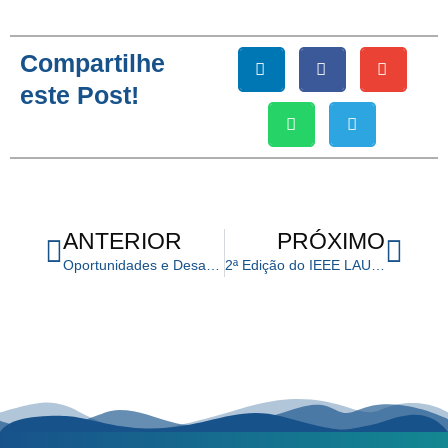
Compartilhe
este Post!
Anterior
Próx
ANTERIOR
PRÓXIMO
Oportunidades e Desafios da Pós-graduação para Inovação em Tecnologias aplicadas à Saúde
2ª Edição do IEEE LAUS Symposium