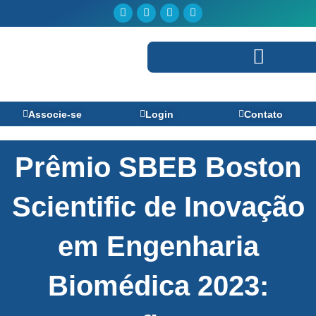
Ir
Facebook
Linkedin
Youtube
Instagram
para
o
conteúdo
Perguntas Frequentes
Associe-se
Login
Contato
Prêmio SBEB Boston
Scientific de Inovação
em Engenharia
Biomédica 2023: