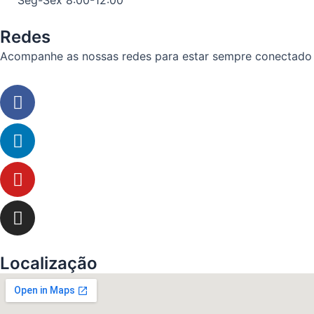
Seg-Sex 8:00-12:00
Redes
Acompanhe as nossas redes para estar sempre conectado
Facebook
Linkedin
Youtube
Instagram
Localização