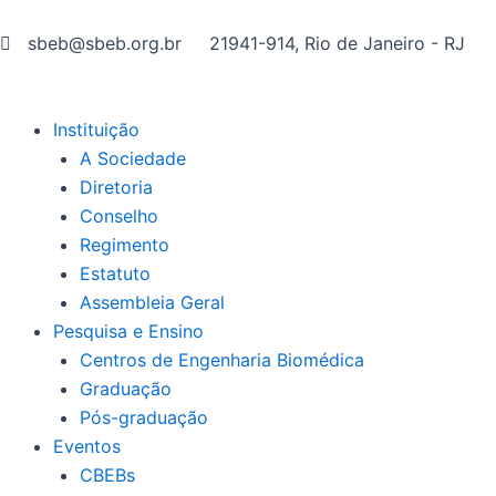
Ir
para
sbeb@sbeb.org.br
21941-914, Rio de Janeiro - RJ
o
conteúdo
Instituição
A Sociedade
Diretoria
Conselho
Regimento
Estatuto
Assembleia Geral
Pesquisa e Ensino
Centros de Engenharia Biomédica
Graduação
Pós-graduação
Eventos
CBEBs