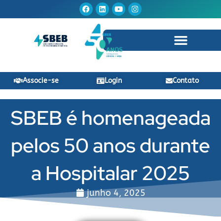
Ir
Facebook
Linkedin
Youtube
Instagram
para
o
conteúdo
Associe-se
Login
Contato
SBEB é homenageada
pelos 50 anos durante
a Hospitalar 2025
junho 4, 2025