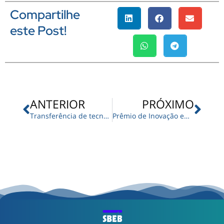
Compartilhe
este Post!
Anterior
Pró
ANTERIOR
PRÓXIMO
Transferência de tecnologias em saúde une universidade e mercado
Prêmio de Inovação em Engenharia Biomédica para o SUS 2025 está com inscrições abertas